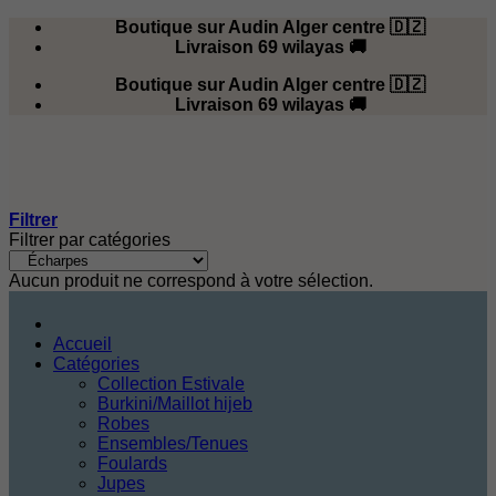
Passer
Boutique sur Audin Alger centre 🇩🇿
au
Livraison 69 wilayas 🚚
contenu
Boutique sur Audin Alger centre 🇩🇿
Livraison 69 wilayas 🚚
Filtrer
Filtrer par catégories
Aucun produit ne correspond à votre sélection.
Accueil
Catégories
Collection Estivale
Burkini/Maillot hijeb
Robes
Ensembles/Tenues
Foulards
Jupes