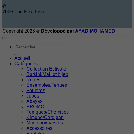
©
2026 The Next Level
Copyright 2026 ©
Développé par
AYAD MOHAMED
Rechercher
Accueil
Catégories
Collection Estivale
Burkini/Maillot hijeb
Robes
Ensembles/Tenues
Foulards
Jupes
Abayas
PROMO
Tuniques/Chemises
Kimono/Cardigan
Manteaux/Vestes
Accessoires
Pantalon