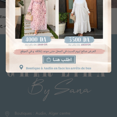
Ensemble basique-jupe bordeau
4,000.00 د.ج
Choix des options
[
Edit
]
Wishlist
Quick Look
Boutiques : Audin, Alger centre