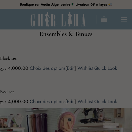
Passer
Boutique sur Audin Alger centre
Livraison 69 wilayas
au
contenu
Ensembles & Tenues
Black set
4,000.00 د.ج
Choix des options
[
Edit
]
Wishlist
Quick Look
Red set
4,000.00 د.ج
Choix des options
[
Edit
]
Wishlist
Quick Look