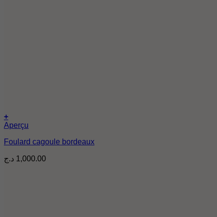
+
Aperçu
Foulard cagoule bordeaux
د.ج
1,000.00