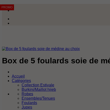
Passer
PROMO
PROMO
PROMO
PROMO
au
contenu
Box de 5 foulards soie de m
Accueil
Catégories
Collection Estivale
Burkini/Maillot hijeb
Robes
Ensembles/Tenues
Foulards
Jupes