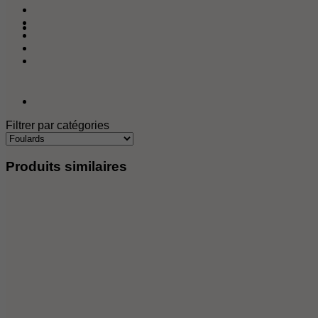
de
médine
au
choix
Filtrer par catégories
Produits similaires