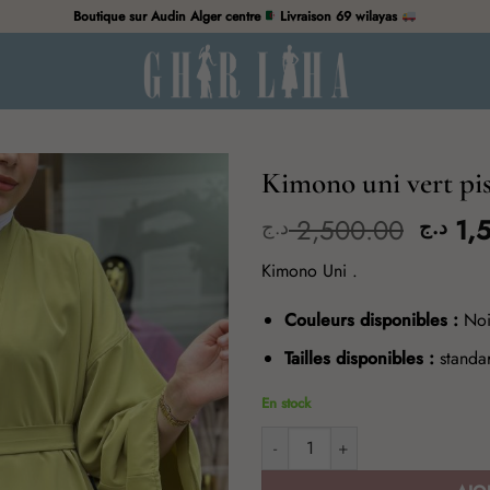
Boutique sur Audin Alger centre
Livraison 69 wilayas
Kimono uni vert pi
Le
2,500.00
1,
د.ج
د.ج
prix
Kimono Uni .
d'orig
était
Couleurs disponibles :
Noir
de
:
Tailles disponibles :
standa
En stock
quantité de Kimono uni vert pist