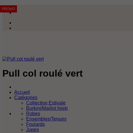
Passer
PROMO
PROMO
PROMO
PROMO
PROMO
PROMO
PROMO
PROMO
au
contenu
Pull col roulé vert
Accueil
Catégories
Collection Estivale
Burkini/Maillot hijeb
Robes
Ensembles/Tenues
Foulards
Jupes