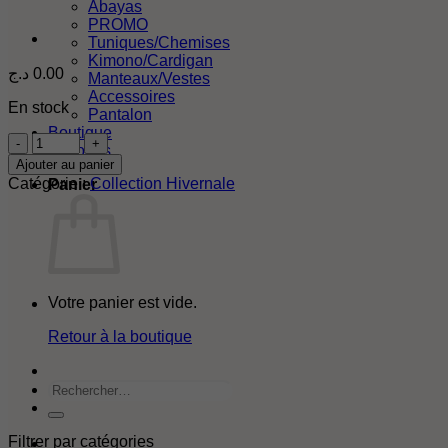
Abayas
PROMO
Tuniques/Chemises
Kimono/Cardigan
د.ج
0.00
Manteaux/Vestes
Accessoires
En stock
Pantalon
Boutique
quantité
A propos
de
Ajouter au panier
Pull
Catégorie :
Collection Hivernale
Panier
col
roulé
vert
Votre panier est vide.
Retour à la boutique
Rechercher
Filtrer par catégories