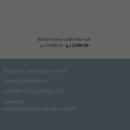
+
+
Burkini hawai cadet bleu nuit
Le
Le
د.ج
4,000.00
د.ج
2,000.00
prix
prix
d'origine
actuel
était
est
de
de
:
:
2,000.00 د.ج.
4,000.00 د.ج.
2,000.00 د.ج.
Boutiques : Audin, Alger centre
contact@ghirliha.com
0796 900 673 | 0794 651 300
Ouverture :
De Samedi à jeudi, de 10h à 19h30