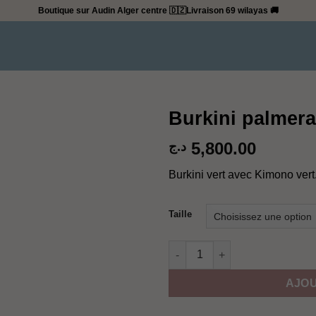
Boutique sur Audin Alger centre 🇩🇿
Livraison 69 wilayas 🚚
Burkini palmera
5,800.00
د.ج
Burkini vert avec Kimono vert
Taille
quantité de Burkini palmera ve
AJOU