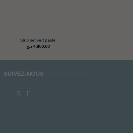
+
Strip set vert pastel
Perfect
د.ج
4,800.00
SUIVEZ-NOUS