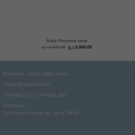
+
+
Robe Princesse verte
Le
Le
د.ج
4,900.00
د.ج
3,000.00
prix
prix
d'origine
actuel
était
est
de
de
:
:
3,000.00 د.ج.
4,900.00 د.ج.
1,800.00 د.ج.
Boutiques : Audin, Alger centre
contact@ghirliha.com
0796 900 673 | 0794 651 300
Ouverture :
De Samedi à jeudi, de 10h à 19h30