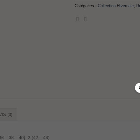
Catégories :
Collection Hivernale
,
R
VIS (0)
36 – 38 – 40), 2 (42 – 44)