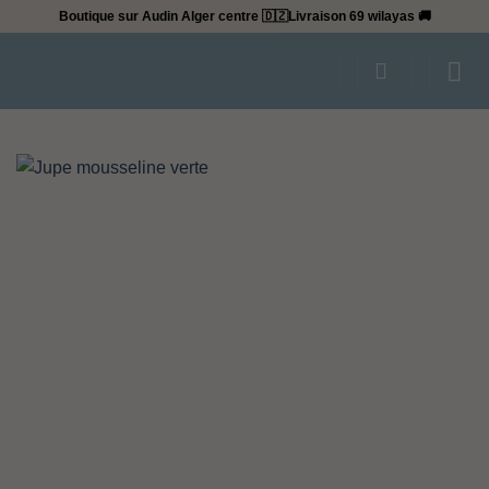
Passer
Boutique sur Audin Alger centre 🇩🇿
Livraison 69 wilayas 🚚
au
contenu