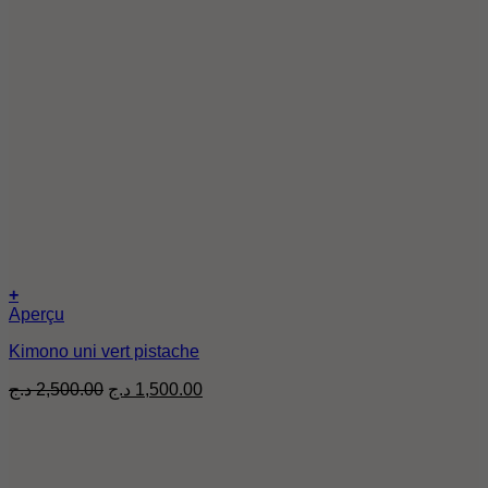
+
Aperçu
Kimono uni vert pistache
Le
Le
د.ج
2,500.00
د.ج
1,500.00
prix
prix
d'origine
actuel
était
est
de
de
:
: