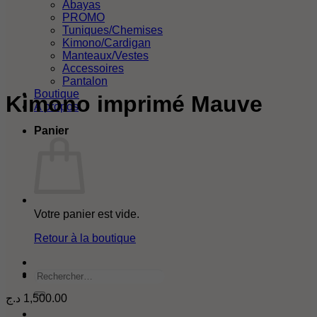
Abayas
PROMO
Tuniques/Chemises
Kimono/Cardigan
Manteaux/Vestes
Accessoires
Pantalon
Boutique
Kimono imprimé Mauve
A propos
Panier
Votre panier est vide.
Retour à la boutique
Rechercher
د.ج
1,500.00