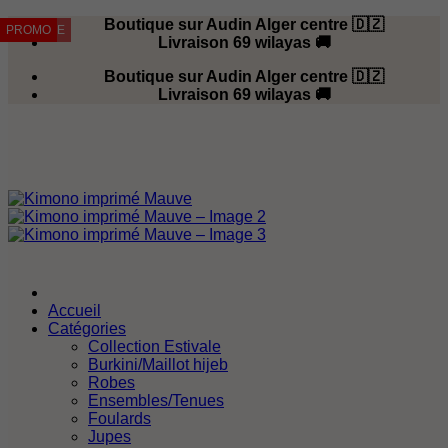
Passer
Boutique sur Audin Alger centre 🇩🇿
RUPTURE
PROMO
PROMO
PROMO
au
Livraison 69 wilayas 🚚
contenu
Boutique sur Audin Alger centre 🇩🇿
Livraison 69 wilayas 🚚
Accueil
Catégories
Collection Estivale
Burkini/Maillot hijeb
Robes
Ensembles/Tenues
Foulards
Jupes