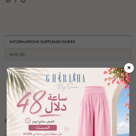
INFORMATIONS SUPPLÉMENTAIRES
AVIS (0)
✕
1 (36 – 38 – 40), 2 (42 – 44 – 46 – 48), 2 (44
TAILLE
– 46 – 48)
PRODUITS SIMILAIRES