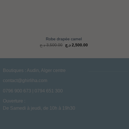
+
+
Robe drapée camel
Le
Le
د.ج
3,500.00
د.ج
2,500.00
prix
prix
d'origine
actuel
était
est
de
de
:
:
2,500.00 د.ج.
3,500.00 د.ج.
1,500.00 د.ج.
Boutiques : Audin, Alger centre
contact@ghirliha.com
0796 900 673 | 0794 651 300
Ouverture :
De Samedi à jeudi, de 10h à 19h30