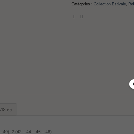
Catégories :
Collection Estivale
,
Ro
VIS (0)
– 40), 2 (42 – 44 – 46 – 48)