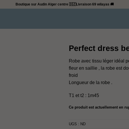
Boutique sur Audin Alger centre 🇩🇿
Livraison 69 wilayas 🚚
Perfect dress b
Robe avec tissu léger idéal po
fleur en saillie , la robe est d
froid
Longueur de la robe .
T1 et t2 : 1m45
Ce produit est actuellement en ru
UGS :
ND