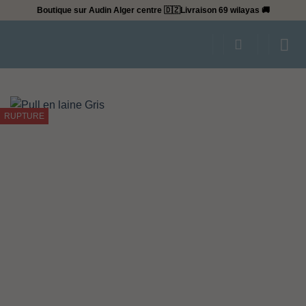
Passer
Boutique sur Audin Alger centre 🇩🇿
Livraison 69 wilayas 🚚
au
contenu
RUPTURE