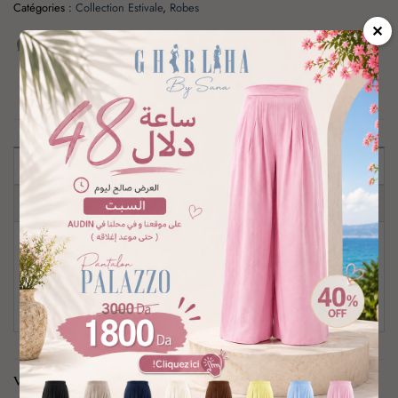
Catégories :
Collection Estivale
,
Robes
✕
INFORMATIONS SUPPLÉMENTAIRES
AVIS (0)
TAILLE
1 (36 – 38 – 40), 2 (42 – 44 – 46)
VOUS AIMEREZ PEUT-ÊTRE…