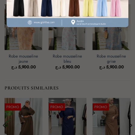
Robe mousseline
Robe mousseline
Robe mousseline
jaune
bleu
grise
د.ج
5,900.00
د.ج
5,900.00
د.ج
5,900.00
PRODUITS SIMILAIRES
PROMO
PROMO
PROMO