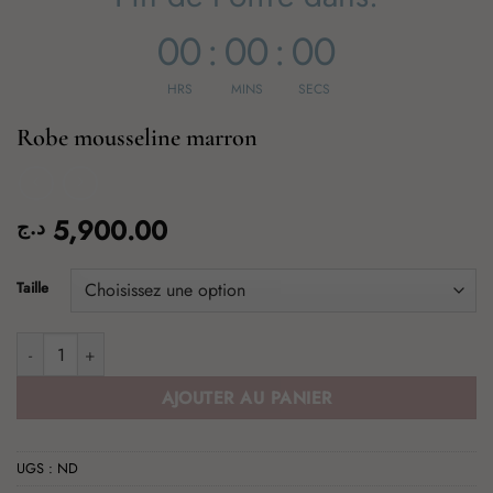
00
:
00
:
00
HRS
MINS
SECS
Robe mousseline marron
5,900.00
د.ج
Taille
quantité de Robe mousseline marron
AJOUTER AU PANIER
UGS :
ND