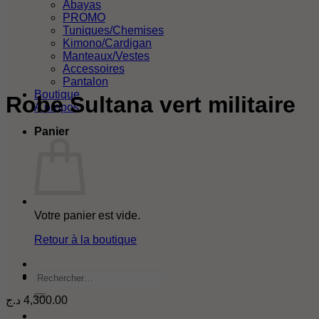
Abayas
PROMO
Tuniques/Chemises
Kimono/Cardigan
Manteaux/Vestes
Accessoires
Pantalon
Boutique
Robe Sultana vert militaire
A propos
Panier
Votre panier est vide.
Retour à la boutique
Rechercher
د.ج
4,300.00