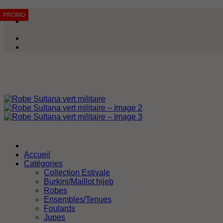
Passer
PROMO
PROMO
PROMO
PROMO
PROMO
PROMO
PROMO
PROMO
au
contenu
Accueil
Catégories
Collection Estivale
Burkini/Maillot hijeb
Robes
Ensembles/Tenues
Foulards
Jupes