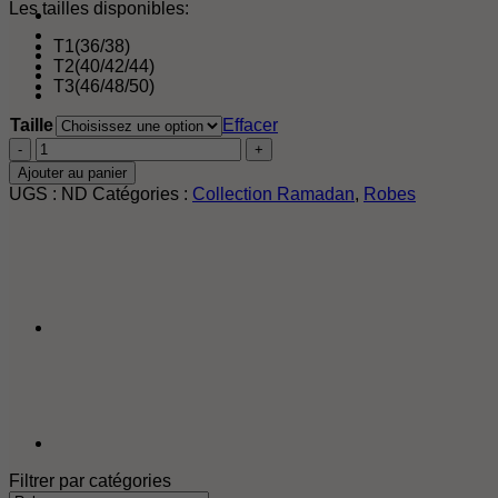
Les tailles disponibles:
T1(36/38)
T2(40/42/44)
T3(46/48/50)
Taille
Effacer
quantité
de
Ajouter au panier
Robe
UGS :
ND
Catégories :
Collection Ramadan
,
Robes
Sultana
vert
militaire
Filtrer par catégories