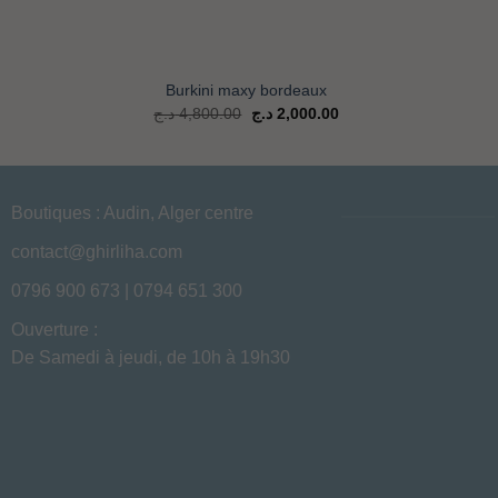
+
+
Burkini maxy bordeaux
Le
Le
د.ج
4,800.00
د.ج
2,000.00
prix
prix
d'origine
actuel
était
est
de
de
:
:
2,000.00 د.ج.
4,800.00 د.ج.
Boutiques : Audin, Alger centre
contact@ghirliha.com
0796 900 673 | 0794 651 300
Ouverture :
De Samedi à jeudi, de 10h à 19h30